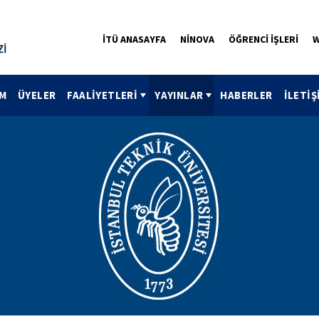
İTÜ ANASAYFA
NİNOVA
ÖĞRENCİ İŞLERİ
W
M
ÜYELER
FAALİYETLERİ
YAYINLAR
HABERLER
İLETİŞ