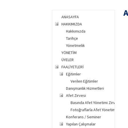
A
ANASAYFA
HAKKIMIZDA
Hakkımızda
Tarihçe
Yönetmelik
YÖNETİM
ÜYELER
FAALİYETLERİ
Eğitimler
Verilen Eğitimler
Danışmanlık Hizmetleri
Afet Zirvesi
Basında Afet Yönetimi Zirvesi
Fotoğraflarla Afet Yönetimi Zirves
Konferans / Seminer
Yapılan Çalışmalar