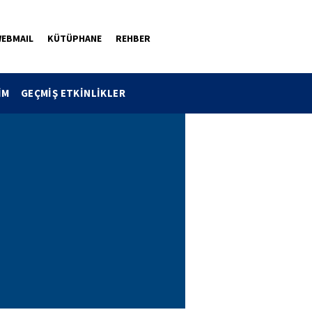
EBMAIL
KÜTÜPHANE
REHBER
İM
GEÇMİŞ ETKİNLİKLER